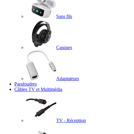
Sans fils
Casques
Adaptateurs
Parafoudres
Câbles TV et Multimédia
TV - Réception