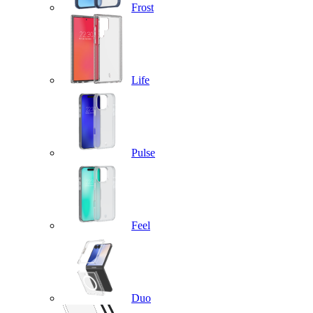
Frost
Life
Pulse
Feel
Duo