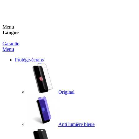
Un spray nettoyant OFFERT pour toute commande
supérieure à 60€ !
Menu
Langue
Garantie
Menu
Protège-écrans
Original
Anti lumière bleue