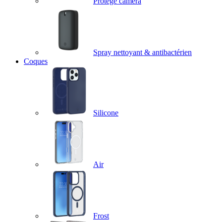
Protège caméra
Spray nettoyant & antibactérien
Coques
Silicone
Air
Frost