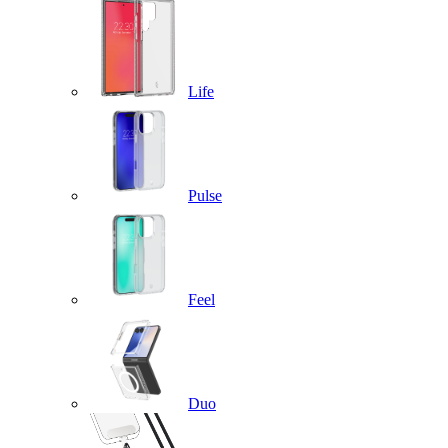
Life
Pulse
Feel
Duo