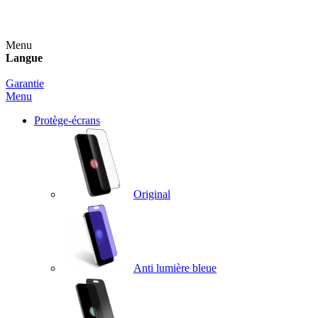
Un spray nettoyant OFFERT pour toute commande sup
Menu
Langue
Garantie
Menu
Protège-écrans
Original
Anti lumière bleue