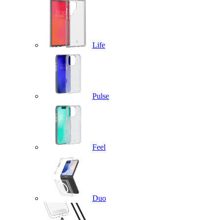
Life
Pulse
Feel
Duo