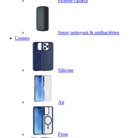
Protège caméra
Spray nettoyant & antibactérien
Coques
Silicone
Air
Frost