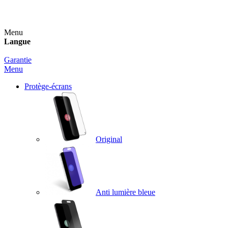
Un spray nettoyant OFFERT pour toute commande sup
Menu
Langue
Garantie
Menu
Protège-écrans
Original
Anti lumière bleue