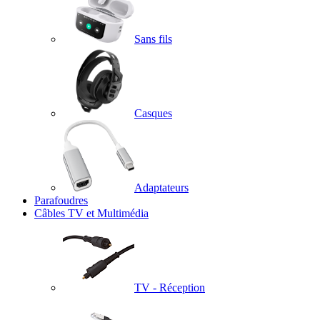
Sans fils
Casques
Adaptateurs
Parafoudres
Câbles TV et Multimédia
TV - Réception