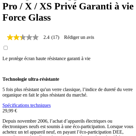
Pro / X / XS Privé Garanti à vie
Force Glass
2.4
(17)
Rédiger un avis
2.4
étoiles
sur
5,
Le protège écran haute résistance garanti à vie
valeur
de
la
note
moyenne.
Technologie ultra-résistante
Read
17
5 fois plus résistant qu'un verre classique, l’indice de dureté du verre
Reviews.
organique en fait le plus résistant du marché.
Lien
sur
Spécifications techniques
la
29,99 €
même
page.
Depuis novembre 2006, l’achat d’appareils électriques ou
électroniques neufs est soumis à une éco-participation. Lorsque vous
achetez un tel appareil neuf, en payant l’éco-participation DEE,