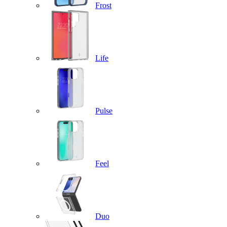
Frost
Life
Pulse
Feel
Duo