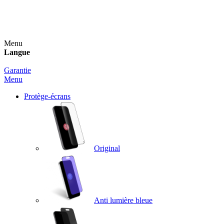
Un spray nettoyant OFFERT pour toute commande
supérieure à 60€ !
Menu
Langue
Garantie
Menu
Protège-écrans
Original
Anti lumière bleue