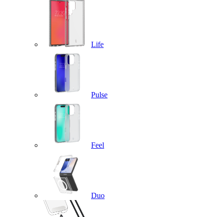
Life
Pulse
Feel
Duo