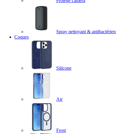
Protège caméra
Spray nettoyant & antibactérien
Coques
Silicone
Air
Frost