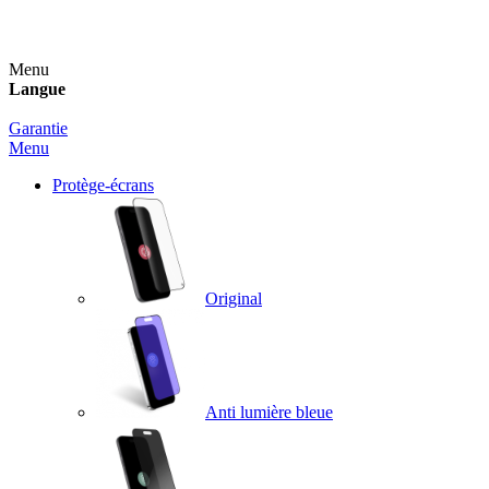
Un spray nettoyant OFFERT pour toute commande sup
Menu
Langue
Garantie
Menu
Protège-écrans
Original
Anti lumière bleue