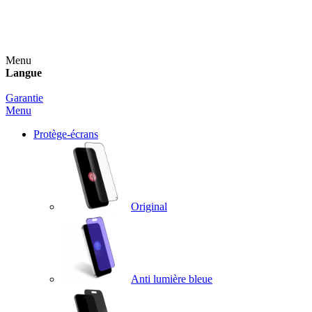
Un spray nettoyant OFFERT pour toute commande
supérieure à 60€ !
Menu
Langue
Garantie
Menu
Protège-écrans
Original
Anti lumière bleue