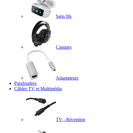
Sans fils
Casques
Adaptateurs
Parafoudres
Câbles TV et Multimédia
TV - Réception