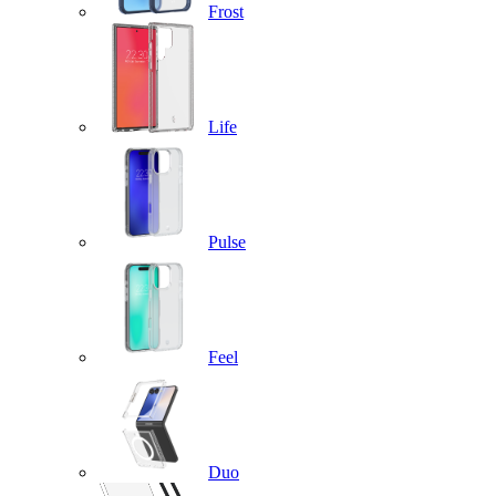
Frost
Life
Pulse
Feel
Duo