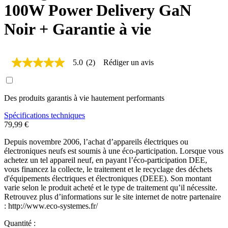
100W Power Delivery GaN
Noir + Garantie à vie
5.0
(2)
Rédiger un avis
5.0
étoiles
sur
5,
Des produits garantis à vie hautement performants
valeur
de
la
Spécifications techniques
note
79,99 €
moyenne.
Read
Depuis novembre 2006, l’achat d’appareils électriques ou
2
électroniques neufs est soumis à une éco-participation. Lorsque vous
Reviews.
achetez un tel appareil neuf, en payant l’éco-participation DEE,
Lien
vous financez la collecte, le traitement et le recyclage des déchets
sur
d'équipements électriques et électroniques (DEEE). Son montant
la
varie selon le produit acheté et le type de traitement qu’il nécessite.
même
page.
Retrouvez plus d’informations sur le site internet de notre partenaire
: http://www.eco-systemes.fr/
Quantité :