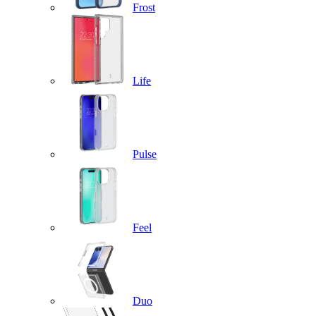
Frost
Life
Pulse
Feel
Duo