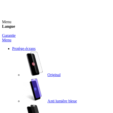
Un spray nettoyant OFFERT pour toute commande
supérieure à 60€ !
Menu
Langue
Garantie
Menu
Protège-écrans
Original
Anti lumière bleue