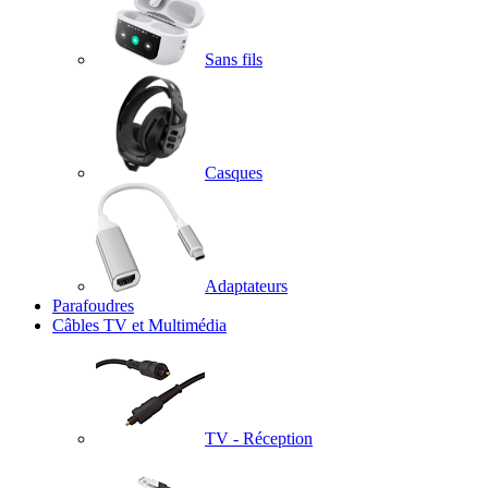
Sans fils
Casques
Adaptateurs
Parafoudres
Câbles TV et Multimédia
TV - Réception