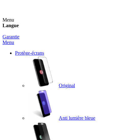
Un spray nettoyant OFFERT pour toute commande sup
Menu
Langue
Garantie
Menu
Protège-écrans
Original
Anti lumière bleue