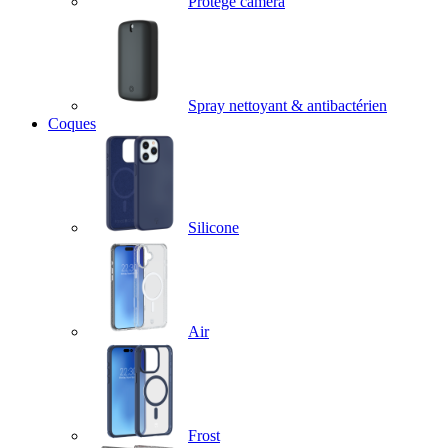
Protège caméra
Spray nettoyant & antibactérien
Coques
Silicone
Air
Frost