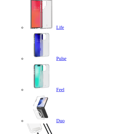
Life
Pulse
Feel
Duo