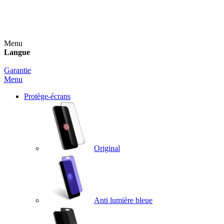
Un spray nettoyant OFFERT pour toute commande
supérieure à 60€ !
Menu
Langue
Garantie
Menu
Protège-écrans
Original
Anti lumière bleue