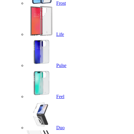
Frost
Life
Pulse
Feel
Duo