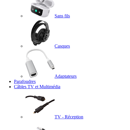
Sans fils
Casques
Adaptateurs
Parafoudres
Câbles TV et Multimédia
TV - Réception