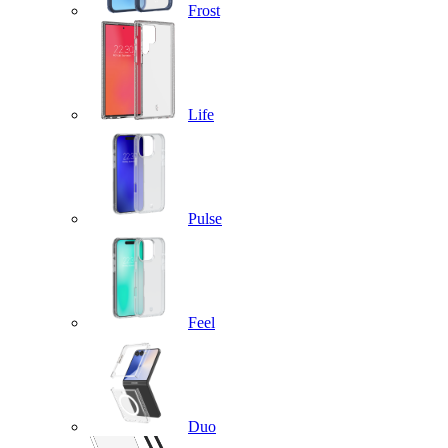
Frost
Life
Pulse
Feel
Duo