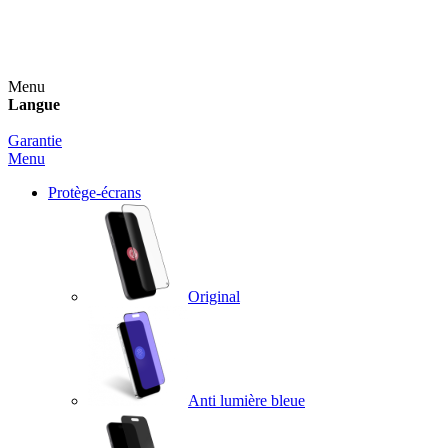
Un spray nettoyant OFFERT pour toute commande
supérieure à 60€ !
Menu
Langue
Garantie
Menu
Protège-écrans
Original
Anti lumière bleue