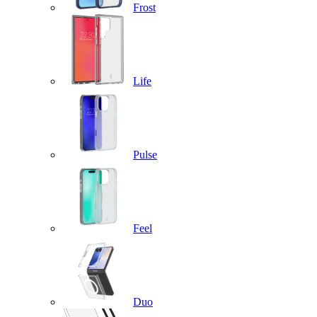
Frost
Life
Pulse
Feel
Duo