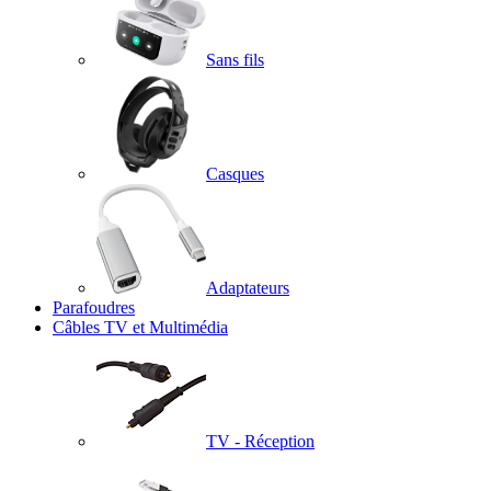
Sans fils
Casques
Adaptateurs
Parafoudres
Câbles TV et Multimédia
TV - Réception