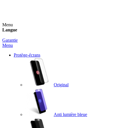
Un spray nettoyant OFFERT pour toute commande
supérieure à 60€ !
Menu
Langue
Garantie
Menu
Protège-écrans
Original
Anti lumière bleue