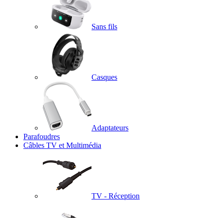
Sans fils
Casques
Adaptateurs
Parafoudres
Câbles TV et Multimédia
TV - Réception