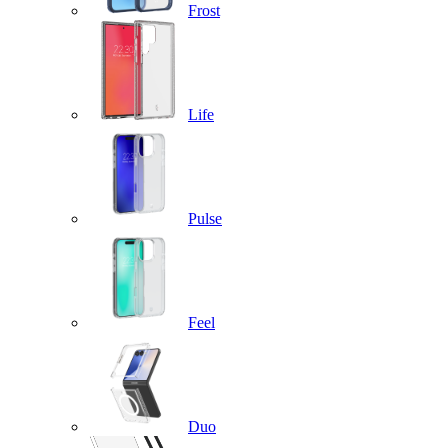
Frost
Life
Pulse
Feel
Duo