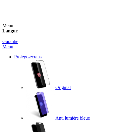
Un spray nettoyant OFFERT pour toute commande
supérieure à 60€ !
Menu
Langue
Garantie
Menu
Protège-écrans
Original
Anti lumière bleue