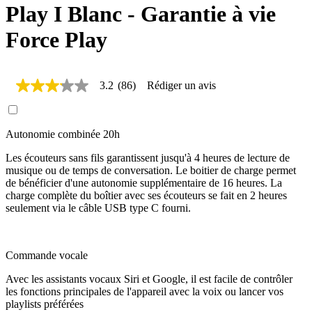
Play I Blanc - Garantie à vie
Force Play
3.2
(86)
Rédiger un avis
3.2
étoiles
sur
5,
Autonomie combinée 20h
valeur
de
la
Les écouteurs sans fils garantissent jusqu'à 4 heures de lecture de
note
musique ou de temps de conversation. Le boitier de charge permet
moyenne.
de bénéficier d'une autonomie supplémentaire de 16 heures. La
Read
charge complète du boîtier avec ses écouteurs se fait en 2 heures
86
seulement via le câble USB type C fourni.
Reviews.
Lien
sur
la
Commande vocale
même
page.
Avec les assistants vocaux Siri et Google, il est facile de contrôler
les fonctions principales de l'appareil avec la voix ou lancer vos
playlists préférées