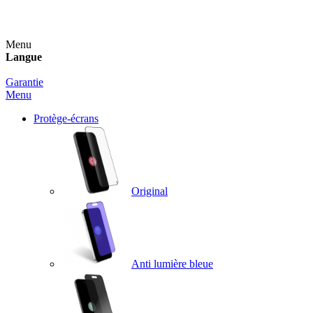
Un spray nettoyant OFFERT pour toute commande sup
Menu
Langue
Garantie
Menu
Protège-écrans
Original
Anti lumière bleue