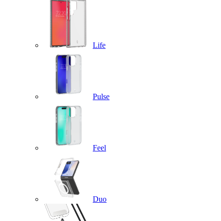
Life
Pulse
Feel
Duo