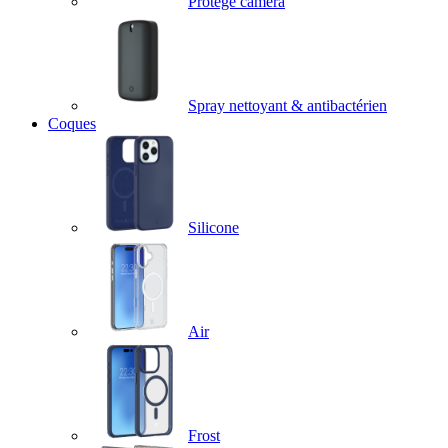
Protège caméra
Spray nettoyant & antibactérien
Coques
Silicone
Air
Frost