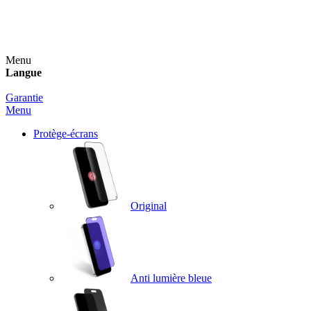
Un spray nettoyant OFFERT pour toute commande
supérieure à 60€ !
Menu
Langue
Garantie
Menu
Protège-écrans
Original
Anti lumière bleue