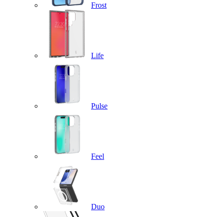
Frost
Life
Pulse
Feel
Duo