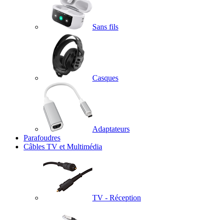
Sans fils
Casques
Adaptateurs
Parafoudres
Câbles TV et Multimédia
TV - Réception