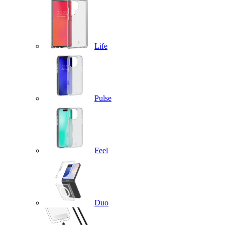
Life
Pulse
Feel
Duo