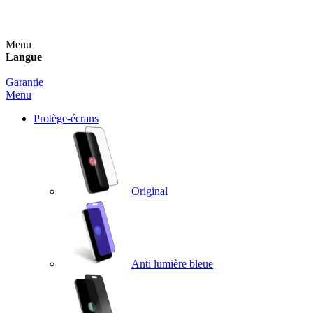
Un spray nettoyant OFFERT pour toute commande sup
Menu
Langue
Garantie
Menu
Protège-écrans
Original
Anti lumière bleue