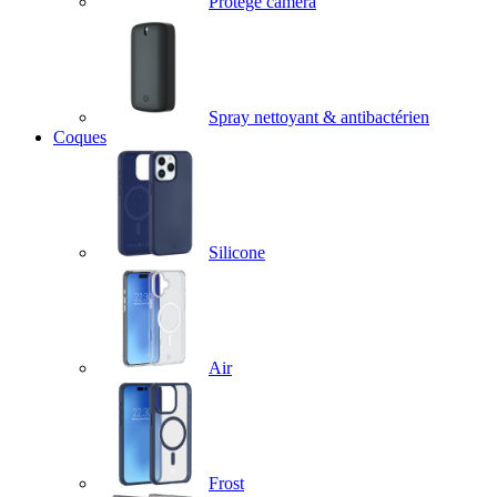
Protège caméra
Spray nettoyant & antibactérien
Coques
Silicone
Air
Frost