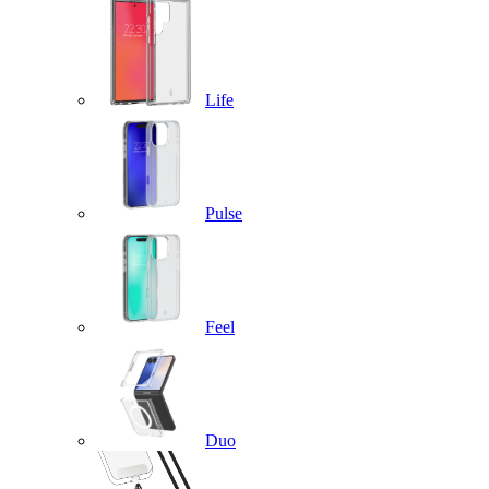
Life
Pulse
Feel
Duo