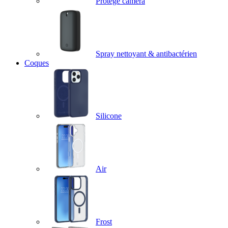
Protège caméra
Spray nettoyant & antibactérien
Coques
Silicone
Air
Frost