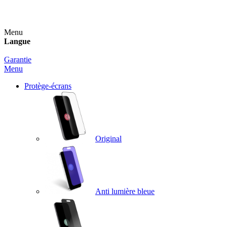
Un spray nettoyant OFFERT pour toute commande sup
Menu
Langue
Garantie
Menu
Protège-écrans
Original
Anti lumière bleue