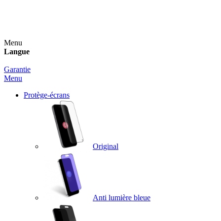
Un spray nettoyant OFFERT pour toute commande
supérieure à 60€ !
Menu
Langue
Garantie
Menu
Protège-écrans
Original
Anti lumière bleue