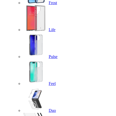
Frost
Life
Pulse
Feel
Duo