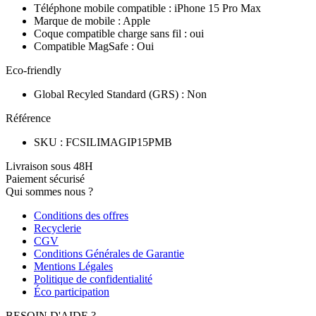
Téléphone mobile compatible
:
iPhone 15 Pro Max
Marque de mobile
:
Apple
Coque compatible charge sans fil
:
oui
Compatible MagSafe
:
Oui
Eco-friendly
Global Recyled Standard (GRS)
:
Non
Référence
SKU
:
FCSILIMAGIP15PMB
Livraison sous 48H
Paiement sécurisé
Qui sommes nous ?
Conditions des offres
Recyclerie
CGV
Conditions Générales de Garantie
Mentions Légales
Politique de confidentialité
Éco participation
BESOIN D'AIDE ?