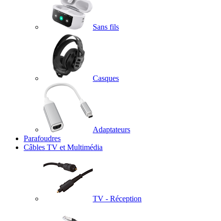
Sans fils
Casques
Adaptateurs
Parafoudres
Câbles TV et Multimédia
TV - Réception