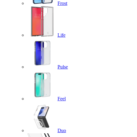
Frost
Life
Pulse
Feel
Duo