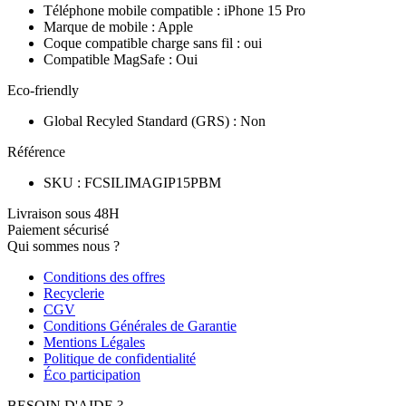
Téléphone mobile compatible
:
iPhone 15 Pro
Marque de mobile
:
Apple
Coque compatible charge sans fil
:
oui
Compatible MagSafe
:
Oui
Eco-friendly
Global Recyled Standard (GRS)
:
Non
Référence
SKU
:
FCSILIMAGIP15PBM
Livraison sous 48H
Paiement sécurisé
Qui sommes nous ?
Conditions des offres
Recyclerie
CGV
Conditions Générales de Garantie
Mentions Légales
Politique de confidentialité
Éco participation
BESOIN D'AIDE ?