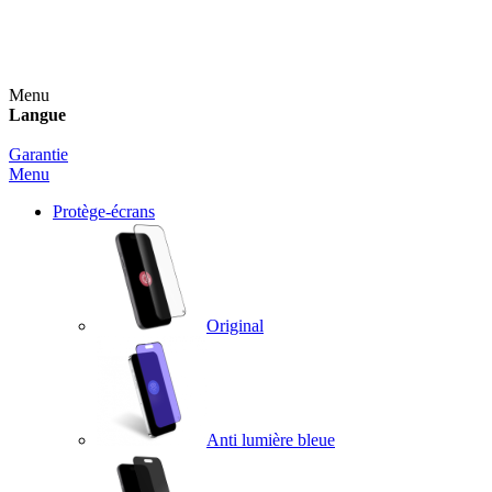
Un spray nettoyant OFFERT pour toute commande
supérieure à 60€ !
Menu
Langue
Garantie
Menu
Protège-écrans
Original
Anti lumière bleue