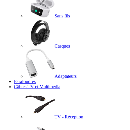
Sans fils
Casques
Adaptateurs
Parafoudres
Câbles TV et Multimédia
TV - Réception