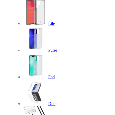
Life
Pulse
Feel
Duo