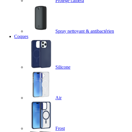
Protège caméra
Spray nettoyant & antibactérien
Coques
Silicone
Air
Frost