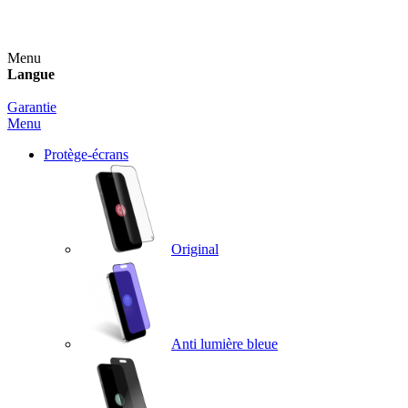
Un spray nettoyant OFFERT pour toute commande sup
Menu
Langue
Garantie
Menu
Protège-écrans
Original
Anti lumière bleue