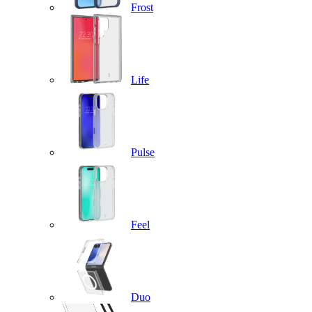
Frost
Life
Pulse
Feel
Duo