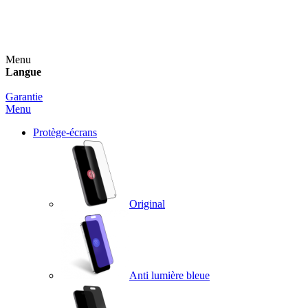
Un spray nettoyant OFFERT pour toute commande
supérieure à 60€ !
Menu
Langue
Garantie
Menu
Protège-écrans
Original
Anti lumière bleue