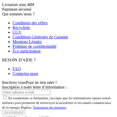
Livraison sous 48H
Paiement sécurisé
Qui sommes nous ?
Conditions des offres
Recyclerie
CGV
Conditions Générales de Garantie
Mentions Légales
Politique de confidentialité
Éco participation
BESOIN D'AIDE ?
FAQ
Contactez-nous
Inscrivez vous
Pour ne rien rater !
Inscription à notre lettre d’information :
En soumettant ce formulaire, j'accepte que les informations saisies soient
utilisées pour permettre de m'envoyer la newsletter et les emails commerciaux
de la marque Bigben.
Traitement des données
Je m'inscris!