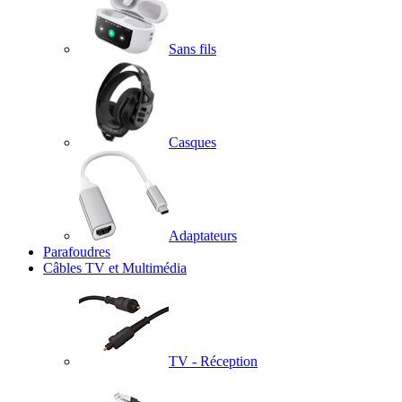
Sans fils
Casques
Adaptateurs
Parafoudres
Câbles TV et Multimédia
TV - Réception