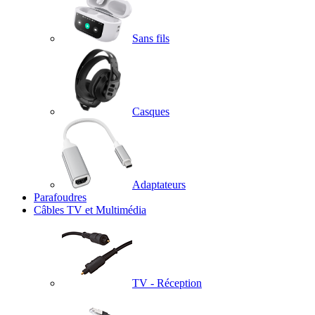
Sans fils
Casques
Adaptateurs
Parafoudres
Câbles TV et Multimédia
TV - Réception