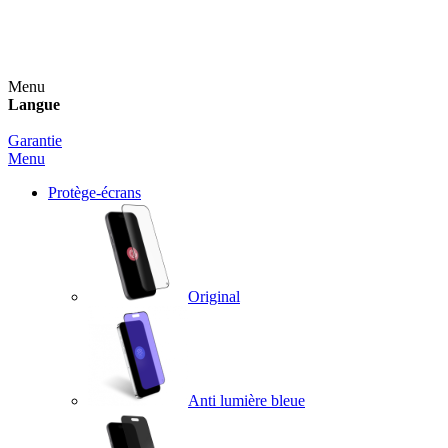
Un spray nettoyant OFFERT pour toute commande
supérieure à 60€ !
Menu
Langue
Garantie
Menu
Protège-écrans
Original
Anti lumière bleue