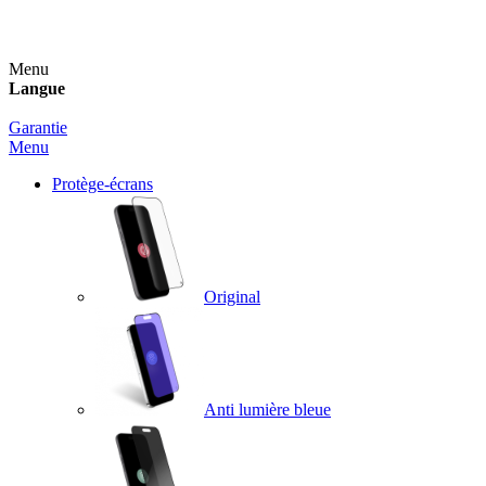
Un spray nettoyant OFFERT pour toute commande sup
Menu
Langue
Garantie
Menu
Protège-écrans
Original
Anti lumière bleue