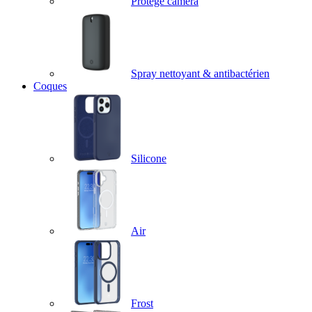
Protège caméra
Spray nettoyant & antibactérien
Coques
Silicone
Air
Frost