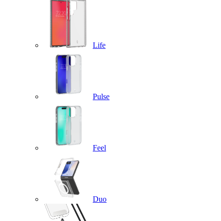
Life
Pulse
Feel
Duo