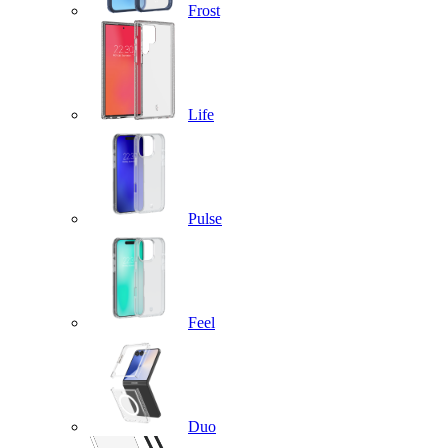
Frost
Life
Pulse
Feel
Duo