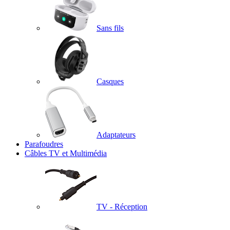
Sans fils
Casques
Adaptateurs
Parafoudres
Câbles TV et Multimédia
TV - Réception