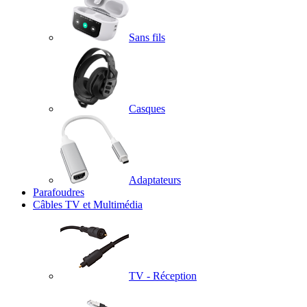
Sans fils
Casques
Adaptateurs
Parafoudres
Câbles TV et Multimédia
TV - Réception