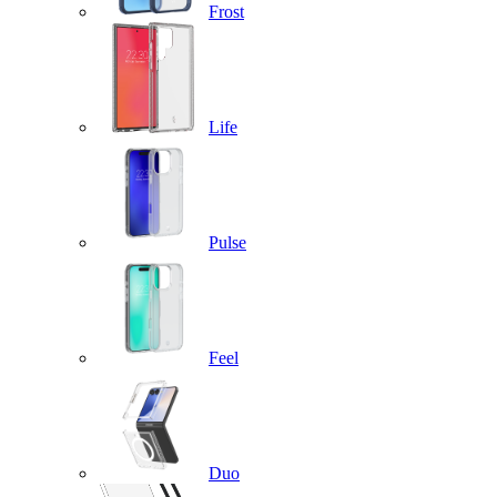
Frost
Life
Pulse
Feel
Duo