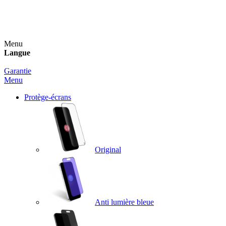
Un spray nettoyant OFFERT pour toute commande
supérieure à 60€ !
Menu
Langue
Garantie
Menu
Protège-écrans
Original
Anti lumière bleue