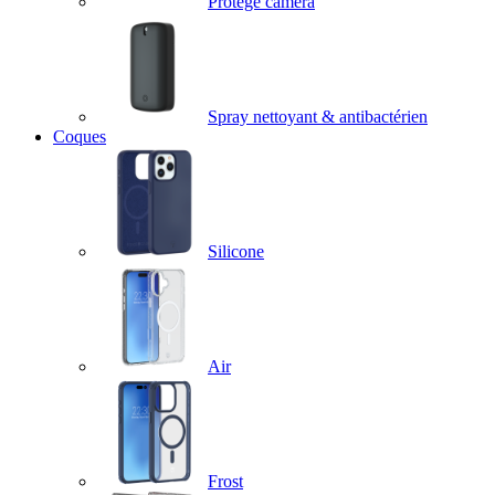
Protège caméra
Spray nettoyant & antibactérien
Coques
Silicone
Air
Frost