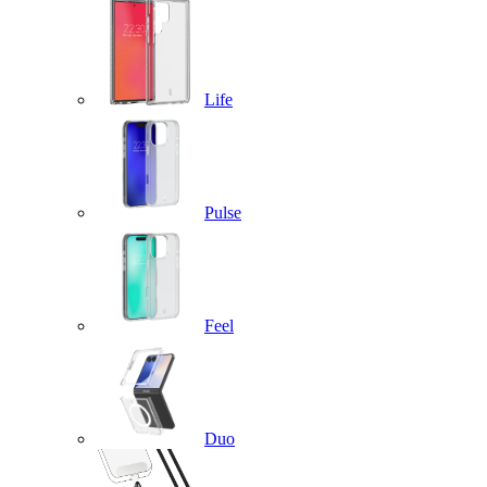
Life
Pulse
Feel
Duo