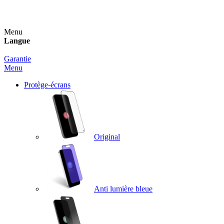
Un spray nettoyant OFFERT pour toute commande sup
Menu
Langue
Garantie
Menu
Protège-écrans
Original
Anti lumière bleue