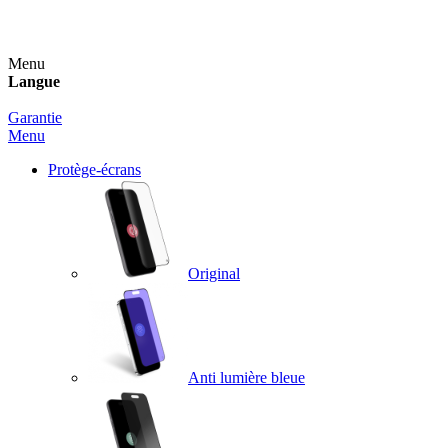
Un spray nettoyant OFFERT pour toute commande sup
Menu
Langue
Garantie
Menu
Protège-écrans
Original
Anti lumière bleue