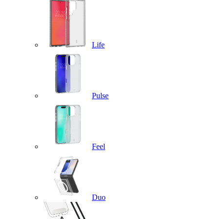
Life
Pulse
Feel
Duo