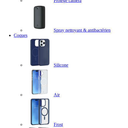
Protège caméra
Spray nettoyant & antibactérien
Coques
Silicone
Air
Frost