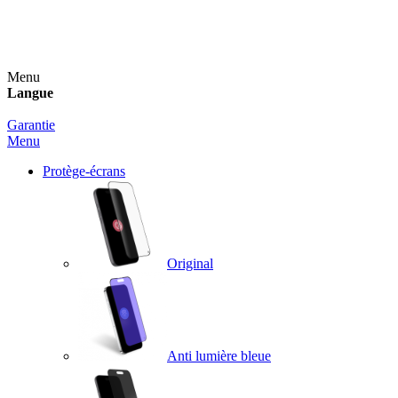
Un spray nettoyant OFFERT pour toute commande
supérieure à 60€ !
Menu
Langue
Garantie
Menu
Protège-écrans
Original
Anti lumière bleue