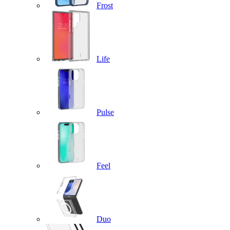
Frost
Life
Pulse
Feel
Duo