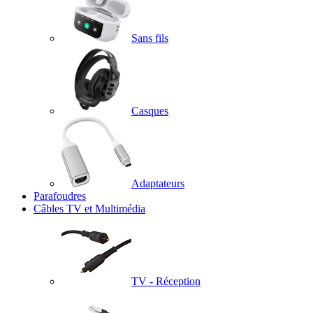
Sans fils
Casques
Adaptateurs
Parafoudres
Câbles TV et Multimédia
TV - Réception