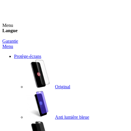
Un spray nettoyant OFFERT pour toute commande
supérieure à 60€ !
Menu
Langue
Garantie
Menu
Protège-écrans
Original
Anti lumière bleue