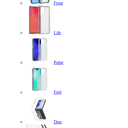
Frost
Life
Pulse
Feel
Duo