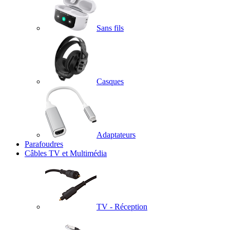
Sans fils
Casques
Adaptateurs
Parafoudres
Câbles TV et Multimédia
TV - Réception