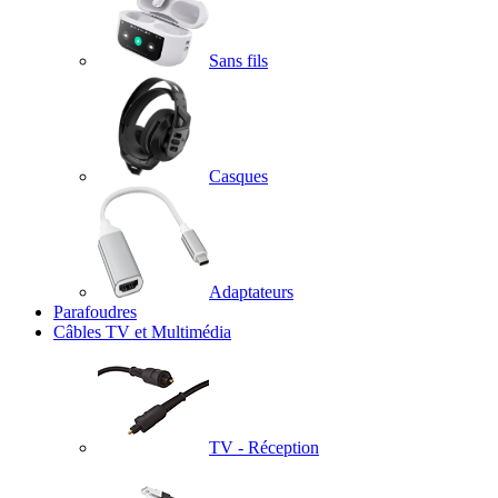
Sans fils
Casques
Adaptateurs
Parafoudres
Câbles TV et Multimédia
TV - Réception