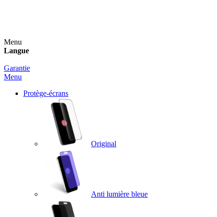
Un spray nettoyant OFFERT pour toute commande
supérieure à 60€ !
Menu
Langue
Garantie
Menu
Protège-écrans
Original
Anti lumière bleue