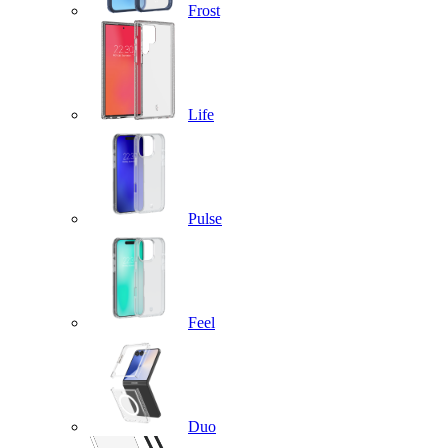
Frost
Life
Pulse
Feel
Duo