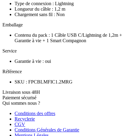
Type de connexion
:
Lightning
Longueur du câble
:
1,2 m
Chargement sans fil
:
Non
Emballage
Contenu du pack
:
1 Câble USB C/Lightning de 1,2m +
Garantie à vie + 1 Smart Compagnon
Service
Garantie à vie
:
oui
Référence
SKU
:
FPCBLMFIC1.2MRG
Livraison sous 48H
Paiement sécurisé
Qui sommes nous ?
Conditions des offres
Recyclerie
CGV
Conditions Générales de Garantie
Mentions Légales