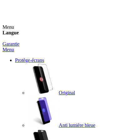
Un spray nettoyant OFFERT pour toute commande
supérieure à 60€ !
Menu
Langue
Garantie
Menu
Protège-écrans
Original
Anti lumière bleue