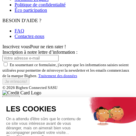
Politique de confidentialité
Éco participation
BESOIN D'AIDE ?
FAQ
Contactez-nous
Inscrivez vous
Pour ne rien rater !
Inscription à notre lettre d’information :
En soumettant ce formulaire, j'accepte que les informations saisies soient
utilisées pour permettre de m'envoyer la newsletter et les emails commerciaux
de la marque Bigben.
Traitement des données
Je m'inscris!
© 2026 Bigben Connected SASU
Fermer
Inscrivez-vous et bénéficiez de
nos offres exclusives