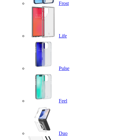
Frost
Life
Pulse
Feel
Duo