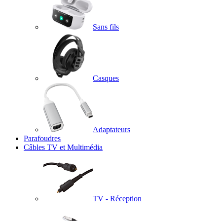
Sans fils
Casques
Adaptateurs
Parafoudres
Câbles TV et Multimédia
TV - Réception