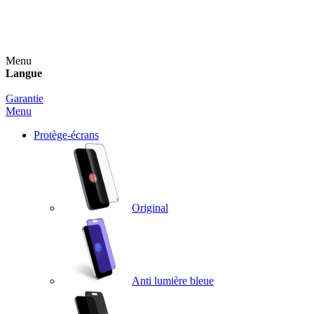
Un spray nettoyant OFFERT pour toute commande
supérieure à 60€ !
Menu
Langue
Garantie
Menu
Protège-écrans
Original
Anti lumière bleue