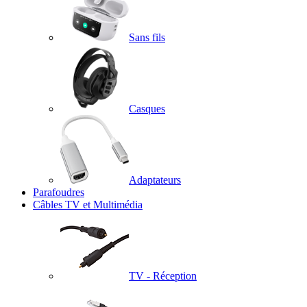
Sans fils
Casques
Adaptateurs
Parafoudres
Câbles TV et Multimédia
TV - Réception