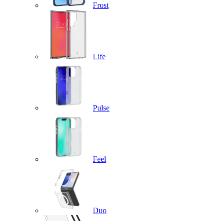
Frost
Life
Pulse
Feel
Duo