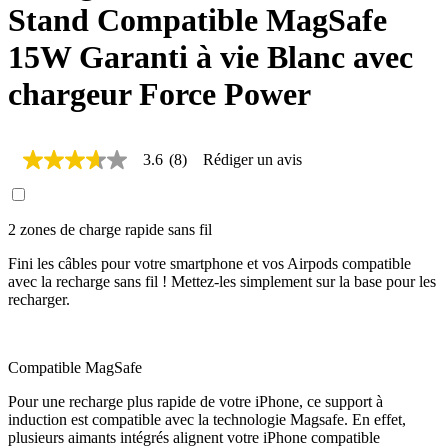
Stand Compatible MagSafe
15W Garanti à vie Blanc avec
chargeur Force Power
3.6
(8)
Rédiger un avis
3.6
étoiles
sur
5,
2 zones de charge rapide sans fil
valeur
de
la
Fini les câbles pour votre smartphone et vos Airpods compatible
note
avec la recharge sans fil ! Mettez-les simplement sur la base pour les
moyenne.
recharger.
Read
8
Reviews.
Lien
Compatible MagSafe
sur
la
Pour une recharge plus rapide de votre iPhone, ce support à
même
induction est compatible avec la technologie Magsafe. En effet,
page.
plusieurs aimants intégrés alignent votre iPhone compatible