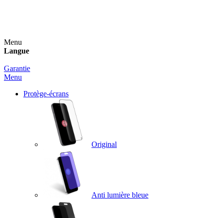
Un spray nettoyant OFFERT pour toute commande
supérieure à 60€ !
Menu
Langue
Garantie
Menu
Protège-écrans
Original
Anti lumière bleue