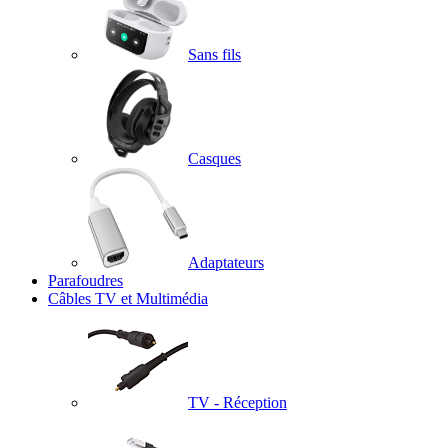
Sans fils
Casques
Adaptateurs
Parafoudres
Câbles TV et Multimédia
TV - Réception