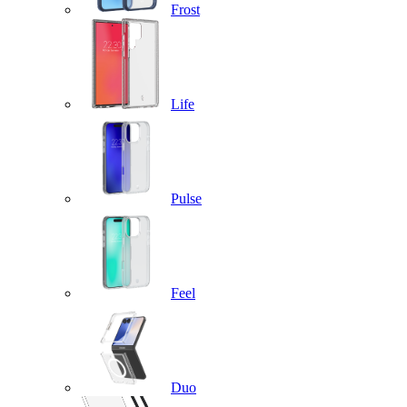
Frost
Life
Pulse
Feel
Duo