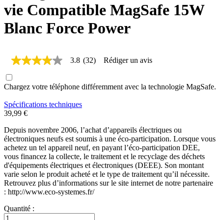
vie Compatible MagSafe 15W
Blanc Force Power
3.8
(32)
Rédiger un avis
3.8
étoiles
sur
Chargez votre téléphone différemment avec la technologie MagSafe.
5,
valeur
de
Spécifications techniques
la
39,99 €
note
moyenne.
Depuis novembre 2006, l’achat d’appareils électriques ou
Read
électroniques neufs est soumis à une éco-participation. Lorsque vous
32
achetez un tel appareil neuf, en payant l’éco-participation DEE,
Reviews.
vous financez la collecte, le traitement et le recyclage des déchets
Lien
d'équipements électriques et électroniques (DEEE). Son montant
sur
la
varie selon le produit acheté et le type de traitement qu’il nécessite.
même
Retrouvez plus d’informations sur le site internet de notre partenaire
page.
: http://www.eco-systemes.fr/
Quantité :