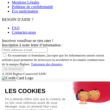
Mentions Légales
Politique de confidentialité
Éco participation
BESOIN D'AIDE ?
FAQ
Contactez-nous
Inscrivez vous
Pour ne rien rater !
Inscription à notre lettre d’information :
En soumettant ce formulaire, j'accepte que les informations saisies soient
utilisées pour permettre de m'envoyer la newsletter et les emails commerciaux
de la marque Bigben.
Traitement des données
Je m'inscris!
© 2026 Bigben Connected SASU
Fermer
Inscrivez-vous et bénéficiez de
nos offres exclusives