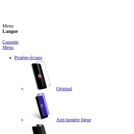
Un spray nettoyant OFFERT pour toute commande
supérieure à 60€ !
Menu
Langue
Garantie
Menu
Protège-écrans
Original
Anti lumière bleue