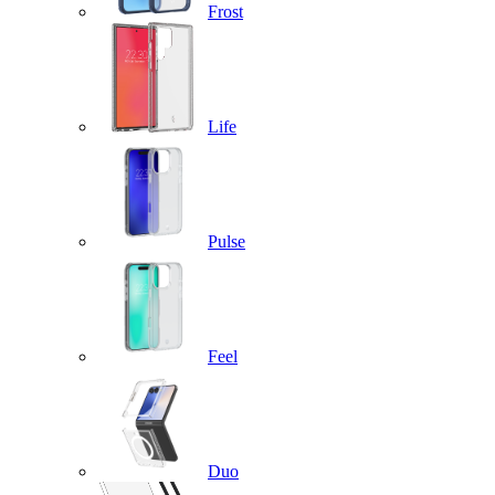
Frost
Life
Pulse
Feel
Duo