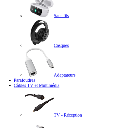
Sans fils
Casques
Adaptateurs
Parafoudres
Câbles TV et Multimédia
TV - Réception