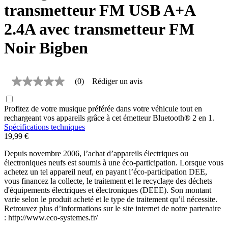
transmetteur FM USB A+A
2.4A avec transmetteur FM
Noir Bigben
(0)
Rédiger un avis
Aucune
valeur
de
Profitez de votre musique préférée dans votre véhicule tout en
notation
Lien
rechargeant vos appareils grâce à cet émetteur Bluetooth® 2 en 1.
sur
Spécifications techniques
la
19,99 €
même
page.
Depuis novembre 2006, l’achat d’appareils électriques ou
électroniques neufs est soumis à une éco-participation. Lorsque vous
achetez un tel appareil neuf, en payant l’éco-participation DEE,
vous financez la collecte, le traitement et le recyclage des déchets
d'équipements électriques et électroniques (DEEE). Son montant
varie selon le produit acheté et le type de traitement qu’il nécessite.
Retrouvez plus d’informations sur le site internet de notre partenaire
: http://www.eco-systemes.fr/