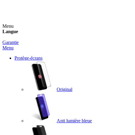
Un spray nettoyant OFFERT pour toute commande
supérieure à 60€ !
Menu
Langue
Garantie
Menu
Protège-écrans
Original
Anti lumière bleue