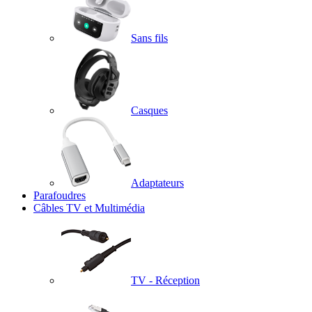
Sans fils
Casques
Adaptateurs
Parafoudres
Câbles TV et Multimédia
TV - Réception