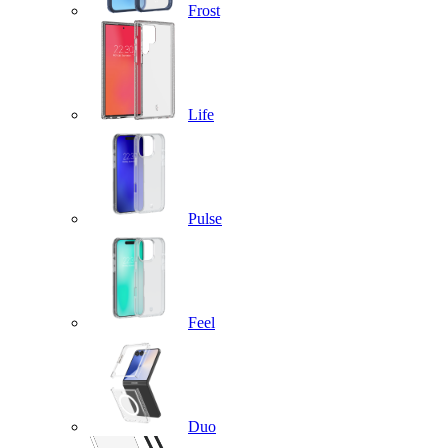
Frost
Life
Pulse
Feel
Duo