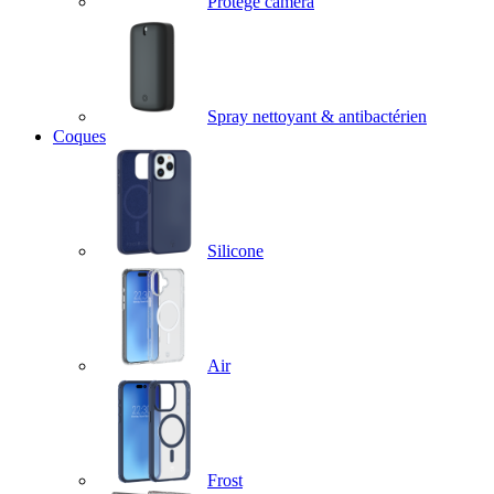
Protège caméra
Spray nettoyant & antibactérien
Coques
Silicone
Air
Frost