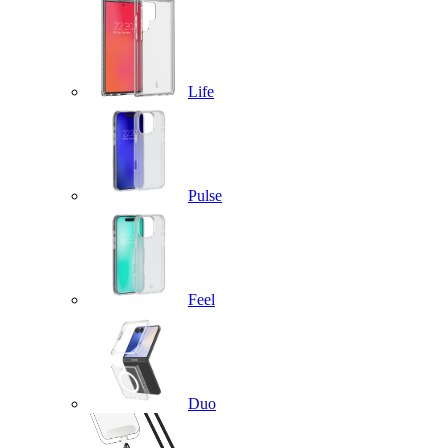
Life
Pulse
Feel
Duo