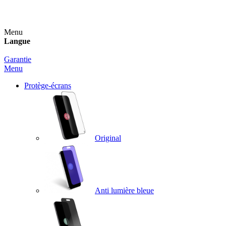
Un spray nettoyant OFFERT pour toute commande sup
Menu
Langue
Garantie
Menu
Protège-écrans
Original
Anti lumière bleue