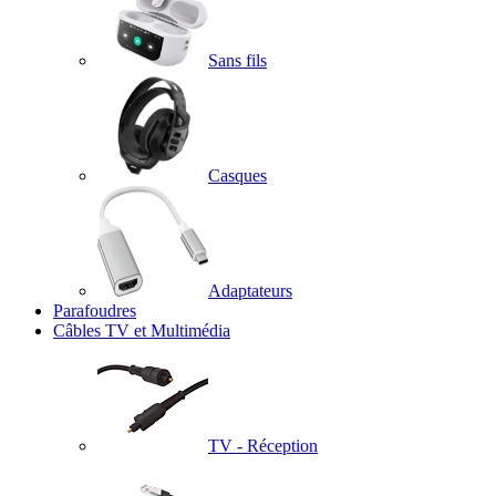
Sans fils
Casques
Adaptateurs
Parafoudres
Câbles TV et Multimédia
TV - Réception