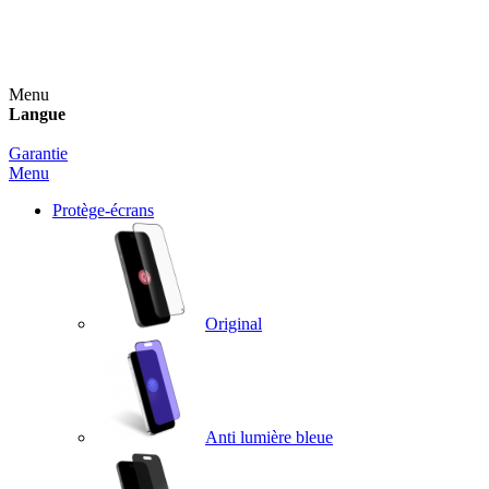
Un spray nettoyant OFFERT pour toute commande
supérieure à 60€ !
Menu
Langue
Garantie
Menu
Protège-écrans
Original
Anti lumière bleue