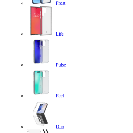
Frost
Life
Pulse
Feel
Duo