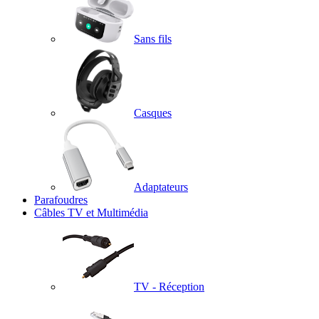
Sans fils
Casques
Adaptateurs
Parafoudres
Câbles TV et Multimédia
TV - Réception