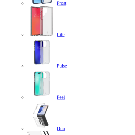
Frost
Life
Pulse
Feel
Duo