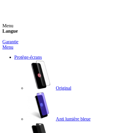
Un spray nettoyant OFFERT pour toute commande
supérieure à 60€ !
Menu
Langue
Garantie
Menu
Protège-écrans
Original
Anti lumière bleue