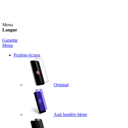
Un spray nettoyant OFFERT pour toute commande
supérieure à 60€ !
Menu
Langue
Garantie
Menu
Protège-écrans
Original
Anti lumière bleue