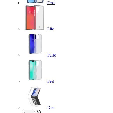
Frost
Life
Pulse
Feel
Duo