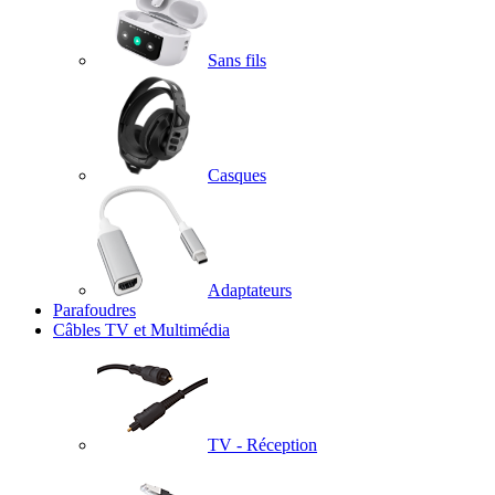
Sans fils
Casques
Adaptateurs
Parafoudres
Câbles TV et Multimédia
TV - Réception