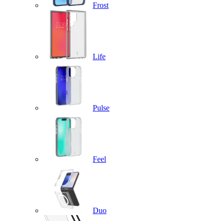
Frost
Life
Pulse
Feel
Duo