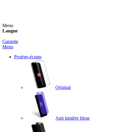
Un spray nettoyant OFFERT pour toute commande
supérieure à 60€ !
Menu
Langue
Garantie
Menu
Protège-écrans
Original
Anti lumière bleue