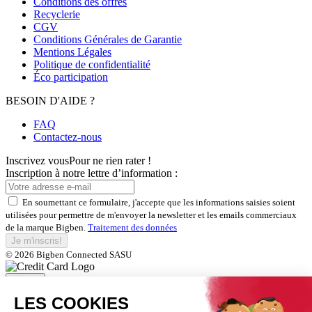
Conditions des offres
Recyclerie
CGV
Conditions Générales de Garantie
Mentions Légales
Politique de confidentialité
Éco participation
BESOIN D'AIDE ?
FAQ
Contactez-nous
Inscrivez vous
Pour ne rien rater !
Inscription à notre lettre d’information :
En soumettant ce formulaire, j'accepte que les informations saisies soient
utilisées pour permettre de m'envoyer la newsletter et les emails commerciaux
de la marque Bigben.
Traitement des données
Je m'inscris!
© 2026 Bigben Connected SASU
Fermer
Inscrivez-vous et bénéficiez de