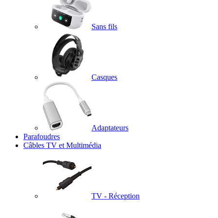
Sans fils
Casques
Adaptateurs
Parafoudres
Câbles TV et Multimédia
TV - Réception