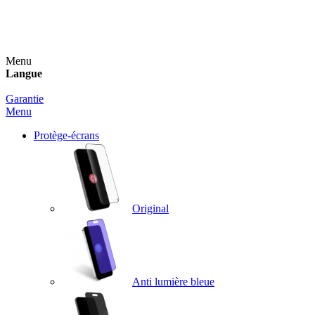
Un spray nettoyant OFFERT pour toute commande
supérieure à 60€ !
Menu
Langue
Garantie
Menu
Protège-écrans
Original
Anti lumière bleue