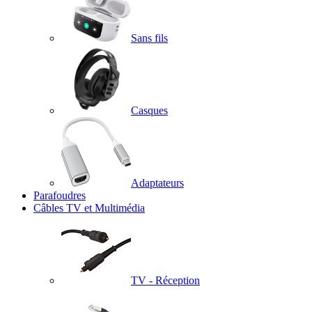
Sans fils
Casques
Adaptateurs
Parafoudres
Câbles TV et Multimédia
TV - Réception