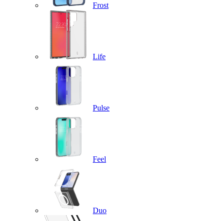
Frost
Life
Pulse
Feel
Duo