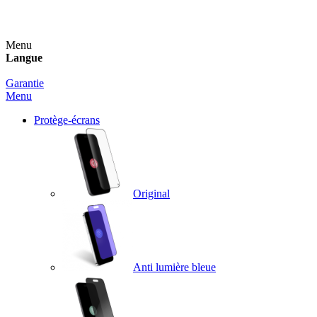
Un spray nettoyant OFFERT pour toute commande sup
Menu
Langue
Garantie
Menu
Protège-écrans
Original
Anti lumière bleue