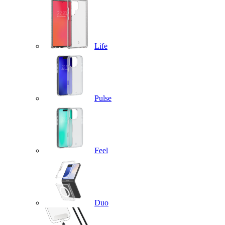
Life
Pulse
Feel
Duo