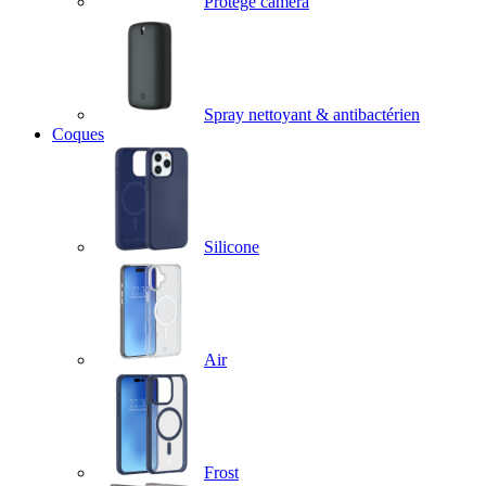
Protège caméra
Spray nettoyant & antibactérien
Coques
Silicone
Air
Frost