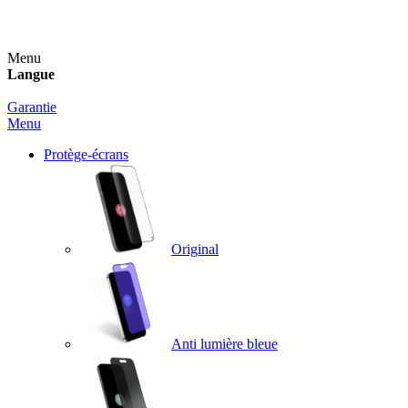
Un spray nettoyant OFFERT pour toute commande sup
Menu
Langue
Garantie
Menu
Protège-écrans
Original
Anti lumière bleue