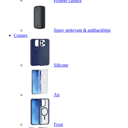
Protège caméra
Spray nettoyant & antibactérien
Coques
Silicone
Air
Frost