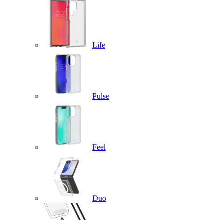
Life
Pulse
Feel
Duo