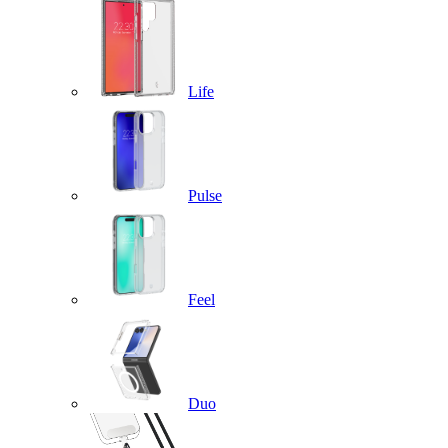
Life
Pulse
Feel
Duo