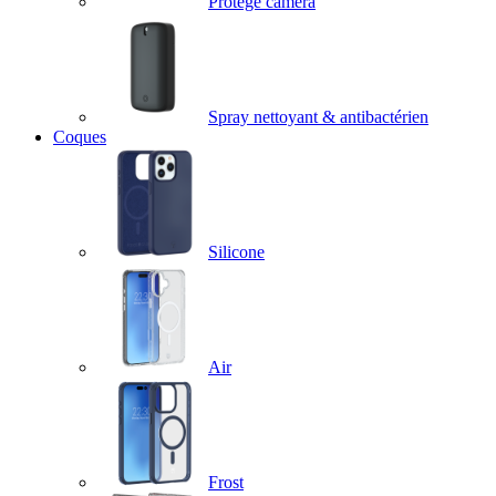
Protège caméra
Spray nettoyant & antibactérien
Coques
Silicone
Air
Frost