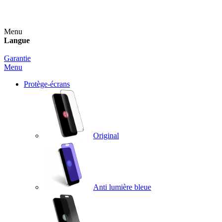
Un spray nettoyant OFFERT pour toute commande sup
Menu
Langue
Garantie
Menu
Protège-écrans
Original
Anti lumière bleue