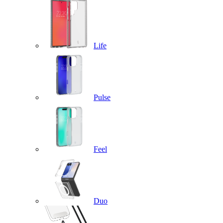
Life
Pulse
Feel
Duo