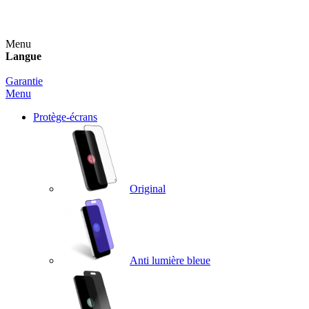
Un spray nettoyant OFFERT pour toute commande sup
Menu
Langue
Garantie
Menu
Protège-écrans
Original
Anti lumière bleue