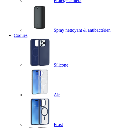
Protège caméra
Spray nettoyant & antibactérien
Coques
Silicone
Air
Frost