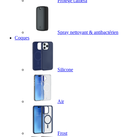
Protège caméra
Spray nettoyant & antibactérien
Coques
Silicone
Air
Frost