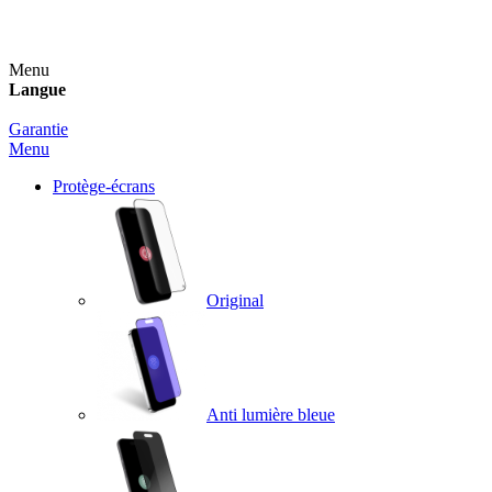
Un spray nettoyant OFFERT pour toute commande sup
Menu
Langue
Garantie
Menu
Protège-écrans
Original
Anti lumière bleue