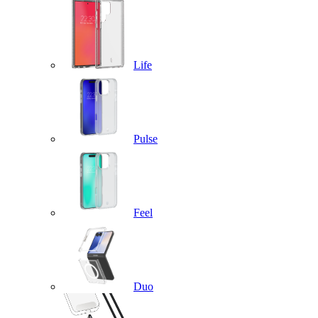
Life
Pulse
Feel
Duo