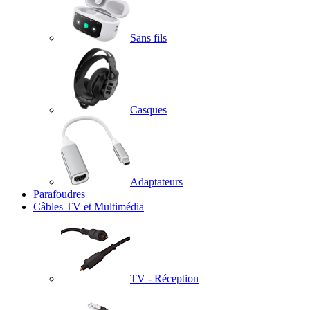
Sans fils
Casques
Adaptateurs
Parafoudres
Câbles TV et Multimédia
TV - Réception