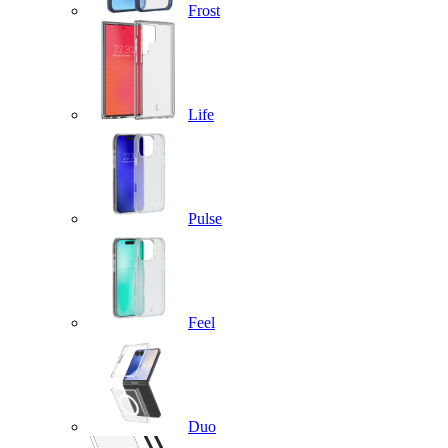
Frost
Life
Pulse
Feel
Duo