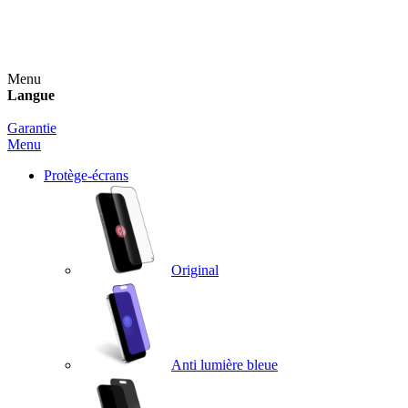
Un spray nettoyant OFFERT pour toute commande
supérieure à 60€ !
Menu
Langue
Garantie
Menu
Protège-écrans
Original
Anti lumière bleue