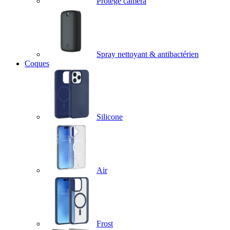
Protège caméra
Spray nettoyant & antibactérien
Coques
Silicone
Air
Frost