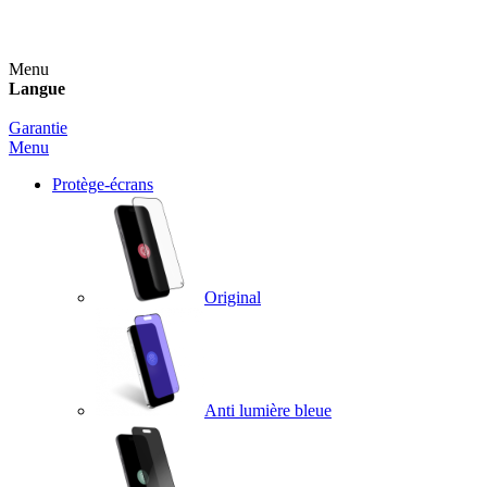
Un spray nettoyant OFFERT pour toute commande sup
Menu
Langue
Garantie
Menu
Protège-écrans
Original
Anti lumière bleue