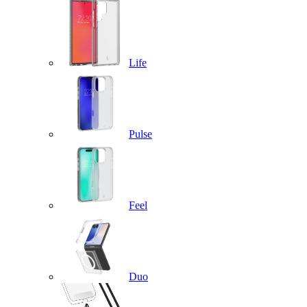
Life
Pulse
Feel
Duo