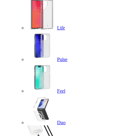
Life
Pulse
Feel
Duo