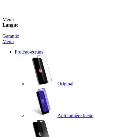
Un spray nettoyant OFFERT pour toute commande sup
Menu
Langue
Garantie
Menu
Protège-écrans
Original
Anti lumière bleue