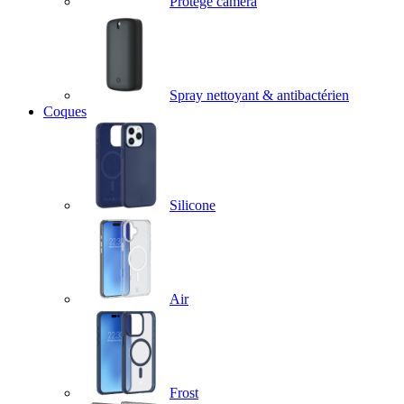
Protège caméra
Spray nettoyant & antibactérien
Coques
Silicone
Air
Frost