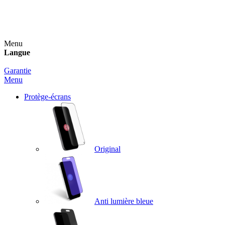
Un spray nettoyant OFFERT pour toute commande
supérieure à 60€ !
Menu
Langue
Garantie
Menu
Protège-écrans
Original
Anti lumière bleue