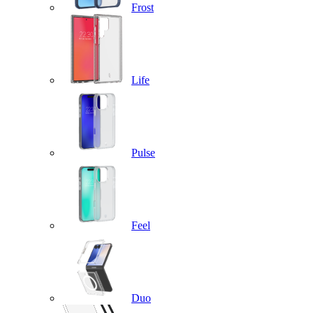
Frost
Life
Pulse
Feel
Duo