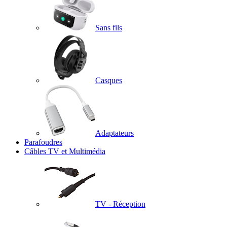
Sans fils
Casques
Adaptateurs
Parafoudres
Câbles TV et Multimédia
TV - Réception