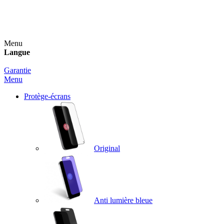
Un spray nettoyant OFFERT pour toute commande
supérieure à 60€ !
Menu
Langue
Garantie
Menu
Protège-écrans
Original
Anti lumière bleue