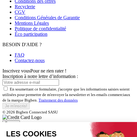
Conditions des offres
Recyclerie
CGV
Conditions Générales de Garantie
Mentions Légales
Politique de confidentialité
Éco participation
BESOIN D'AIDE ?
FAQ
Contactez-nous
Inscrivez vous
Pour ne rien rater !
Inscription à notre lettre d’information :
En soumettant ce formulaire, j'accepte que les informations saisies soient
utilisées pour permettre de m'envoyer la newsletter et les emails commerciaux
de la marque Bigben.
Traitement des données
Je m'inscris!
© 2026 Bigben Connected SASU
Fermer
Inscrivez-vous et bénéficiez de