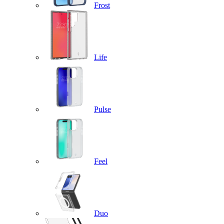
Frost
Life
Pulse
Feel
Duo