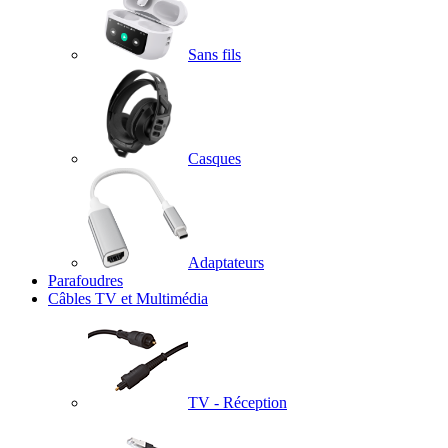
Sans fils
Casques
Adaptateurs
Parafoudres
Câbles TV et Multimédia
TV - Réception